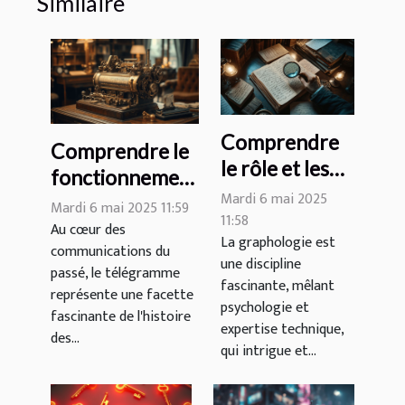
Similaire
Comprendre
Comprendre le
le rôle et les
fonctionnement
techniques
Mardi 6 mai 2025
du télégramme
Mardi 6 mai 2025 11:59
d'un
11:58
à travers des
Au cœur des
La graphologie est
graphologue
communications du
exemples
une discipline
passé, le télégramme
concrets
fascinante, mêlant
représente une facette
psychologie et
fascinante de l'histoire
expertise technique,
des...
qui intrigue et...