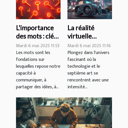
L'importance
La réalité
des mots : clé
virtuelle
de la
révolutionne
Mardi 6 mai 2025 11:53
Mardi 6 mai 2025 11:16
communication
l'industrie du
Les mots sont les
Plongez dans l'univers
fondations sur
fascinant où la
efficace
cinéma
lesquelles repose notre
technologie et le
capacité à
septième art se
communiquer, à
rencontrent avec une
partager des idées, à...
intensité...