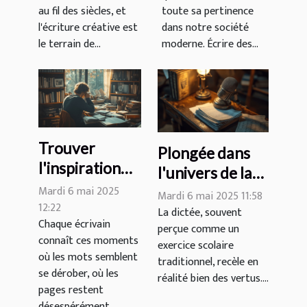
au fil des siècles, et
toute sa pertinence
style littéraire
l'écriture créative est
dans notre société
le terrain de...
moderne. Écrire des...
Trouver
Plongée dans
l'inspiration
l'univers de la
pour écrire :
Mardi 6 mai 2025
dictée : un outil
Mardi 6 mai 2025 11:58
astuces et
12:22
d'apprentissage
La dictée, souvent
Chaque écrivain
techniques
perçue comme un
à redécouvrir
connaît ces moments
exercice scolaire
pour stimuler
où les mots semblent
traditionnel, recèle en
sa créativité
se dérober, où les
réalité bien des vertus....
pages restent
désespérément...