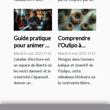
Guide pratique
Comprendre
pour animer un
l'Oulipo à
atelier
travers des
Mardi 6 mai 2025 11:53
Mardi 6 mai 2025 11:53
d'écriture avec
exemples : une
L'atelier d'écriture est
Plongez dans l'univers
un espace de liberté où
ludique et inventif de
succès
approche
les mots dansent et la
l'Oulipo, cette
oulipienne
créativité s’épanouit.
nébuleuse littéraire où
Animer un...
la contrainte libère...