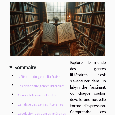
Explorer le monde
Sommaire
des genres
littéraires, c'est
Définition du genre littéraire
s'aventurer dans un
Les principaux genres littéraires
labyrinthe fascinant
où chaque couloir
Genres littéraires et culture
dévoile une nouvelle
L'analyse des genres littéraires
forme d'expression.
Comprendre ces
L'évolution des genres littéraires