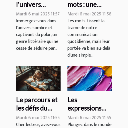
l'univers
mots : une
passionnant du
influence
Mardi 6 mai 2025 11:57
Mardi 6 mai 2025 11:56
polar
insoupçonnée
Immergez-vous dans
Les mots tissent la
l'univers sombre et
trame de notre
captivant du polar, un
communication
genre littéraire qui ne
quotidienne, mais leur
cesse de séduire par...
portée va bien au-delà
d'une simple...
Le parcours et
Les
les défis du
expressions
métier
colorées : une
Mardi 6 mai 2025 11:55
Mardi 6 mai 2025 11:55
d'écrivain
exploration des
Cher lecteur, avez-vous
Plongez dans le monde