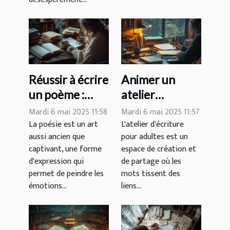
Réussir à écrire
Animer un
un poème :
atelier
conseils et
d'écriture pour
Mardi 6 mai 2025 11:58
Mardi 6 mai 2025 11:57
techniques
adultes :
La poésie est un art
L'atelier d'écriture
aussi ancien que
pour adultes est un
pour
exercices et
captivant, une forme
espace de création et
débutants
idées
d'expression qui
de partage où les
innovantes
permet de peindre les
mots tissent des
émotions...
liens...