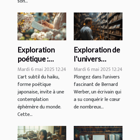
son...
Exploration
Exploration de
poétique :
l'univers
découverte et
littéraire de
Mardi 6 mai 2025 12:24
Mardi 6 mai 2025 12:24
pratique des
Bernard
L'art subtil du haiku,
Plongez dans l'univers
forme poétique
fascinant de Bernard
haikus
Werber
japonaise, invite à une
Werber, un écrivain qui
contemplation
a su conquérir le cœur
éphémère du monde.
de nombreux...
Cette...