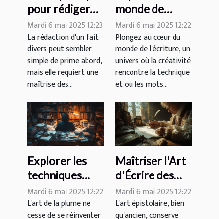
pour rédiger
monde de
efficacement
l'écriture :
Mardi 6 mai 2025 12:23
Mardi 6 mai 2025 12:22
un fait divers :
techniques,
La rédaction d'un fait
Plongez au cœur du
divers peut sembler
monde de l'écriture, un
exemples à
inspirations et
simple de prime abord,
univers où la créativité
l'appui
tendances
mais elle requiert une
rencontre la technique
actuelles
maîtrise des...
et où les mots...
Explorer les
Maîtriser l'Art
techniques
d'Écrire des
d'écriture
Lettres avec
Mardi 6 mai 2025 12:22
Mardi 6 mai 2025 12:22
créative pour
Aisance et
L'art de la plume ne
L'art épistolaire, bien
cesse de se réinventer
qu'ancien, conserve
enrichir son
Style