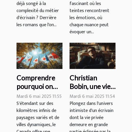
déjà songé à la
fascinant où les
émotions et
complexité du métier
teintes rencontrent
sentiments liés
d'écrivain ? Derrière
les émotions, où
aux couleurs
les romans que l'on...
chaque nuance peut
évoquer un...
Comprendre
Christian
pourquoi on
Bobin, une vie
parle français
privée à
Mardi 6 mai 2025 11:55
Mardi 6 mai 2025 11:54
au Canada
l'ombre de
S'étendant sur des
Plongez dans l'univers
kilomètres infinis de
intimiste d'un écrivain
Ghislaine
paysages variés et de
dont la vie privée
villes dynamiques, le
demeure en grande
Canada offre une...
partie éclipsée par la...