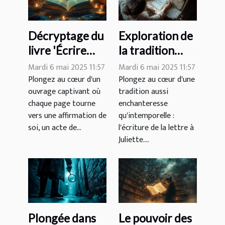
Décryptage du
Exploration de
livre 'Écrire
la tradition
pour exister':
romantique de
Mardi 6 mai 2025 11:57
Mardi 6 mai 2025 11:57
un voyage
la lettre à
Plongez au cœur d'un
Plongez au cœur d'une
ouvrage captivant où
tradition aussi
littéraire vers
Juliette
chaque page tourne
enchanteresse
l'auto-
vers une affirmation de
qu'intemporelle :
affirmation
soi, un acte de...
l'écriture de la lettre à
Juliette....
Plongée dans
Le pouvoir des