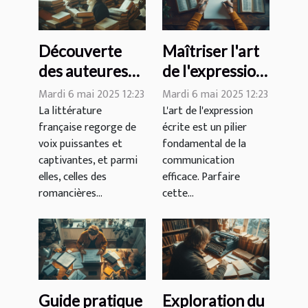
Découverte
Maîtriser l'art
des auteures
de l'expression
françaises : les
écrite : astuces
Mardi 6 mai 2025 12:23
Mardi 6 mai 2025 12:23
femmes
et techniques
La littérature
L'art de l'expression
française regorge de
écrite est un pilier
romancières
essentielles
voix puissantes et
fondamental de la
qui marquent
captivantes, et parmi
communication
la littérature
elles, celles des
efficace. Parfaire
romancières...
cette...
Guide pratique
Exploration du