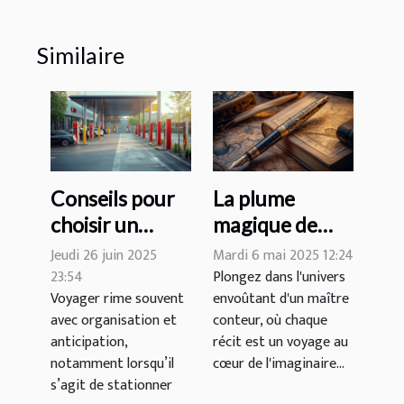
Similaire
Conseils pour
La plume
choisir un
magique de
parking et des
Jean Philippe
Jeudi 26 juin 2025
Mardi 6 mai 2025 12:24
services
Jaworski : une
23:54
Plongez dans l'univers
Voyager rime souvent
envoûtant d'un maître
additionnels
immersion
avec organisation et
conteur, où chaque
lors de vos
dans son
anticipation,
récit est un voyage au
voyages
univers
notamment lorsqu’il
cœur de l'imaginaire...
littéraire
s’agit de stationner